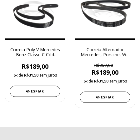
Correia Poly V Mercedes
Correia Alternador
Benz Classe C Cód
Mercedes, Porsche, WG
6PK2127
Touareg Cód. 6PK2523
R$189,00
R$259,00
R$189,00
6
x de
R$31,50
sem juros
6
x de
R$31,50
sem juros
ESPIAR
ESPIAR